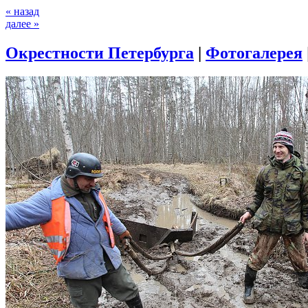
« назад
далее »
Окрестности Петербурга
|
Фотогалерея