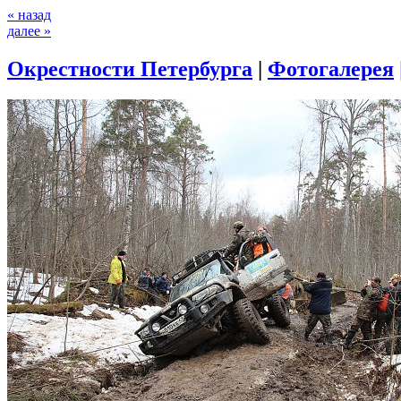
« назад
далее »
Окрестности Петербурга
|
Фотогалерея