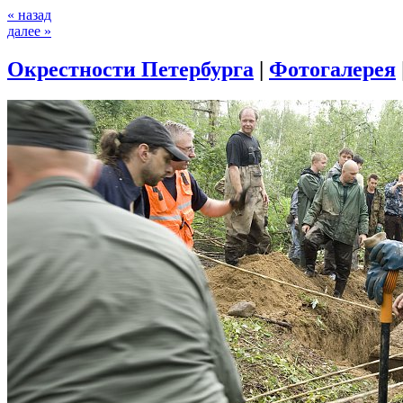
« назад
далее »
Окрестности Петербурга
|
Фотогалерея