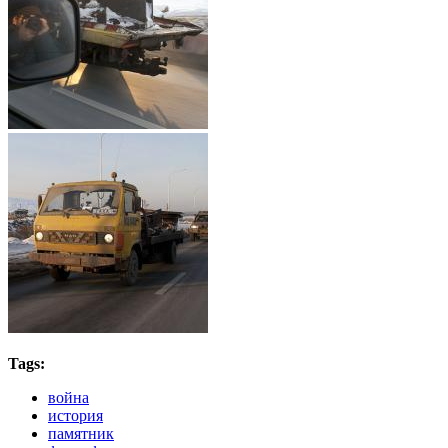
Tags:
война
история
памятник