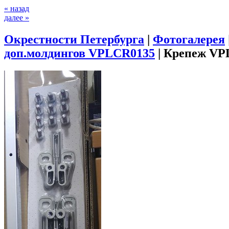
« назад
далее »
Окрестности Петербурга
|
Фотогалерея
доп.молдингов VPLCR0135
|
Крепеж VP