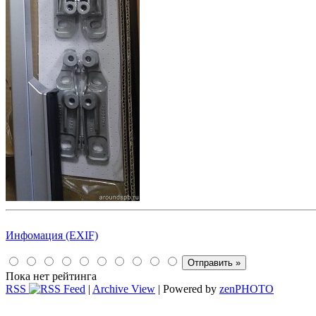
Инфомация (EXIF)
Пока нет рейтинга
RSS
|
Archive View
| Powered by
zen
PHOTO