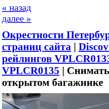
« назад
далее »
Окрестности Петербу
страниц сайта
|
Discov
рейлингов VPLCR0133
VPLCR0135
|
Снимать
открытом багажнике