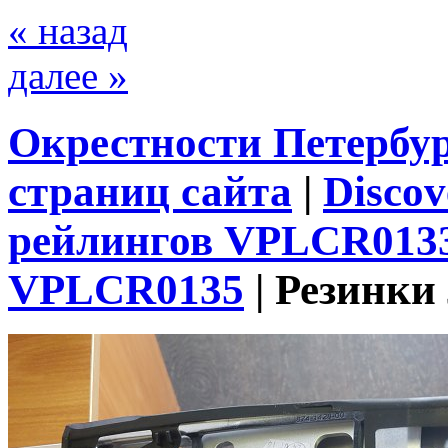
« назад
далее »
Окрестности Петербу
страниц сайта
|
Discov
рейлингов VPLCR0133
VPLCR0135
|
Резинки