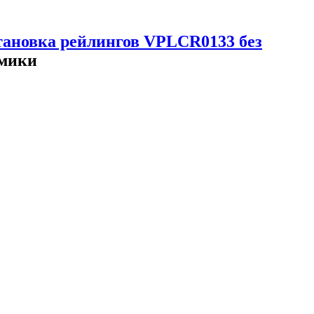
тановка рейлингов VPLCR0133 без
амики