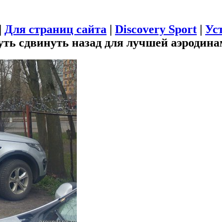
|
Для страниц сайта
|
Discovery Sport
|
Ус
уть сдвинуть назад для лучшей аэродин