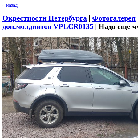
« назад
Окрестности Петербурга
|
Фотогалерея
доп.молдингов VPLCR0135
|
Надо еще ч