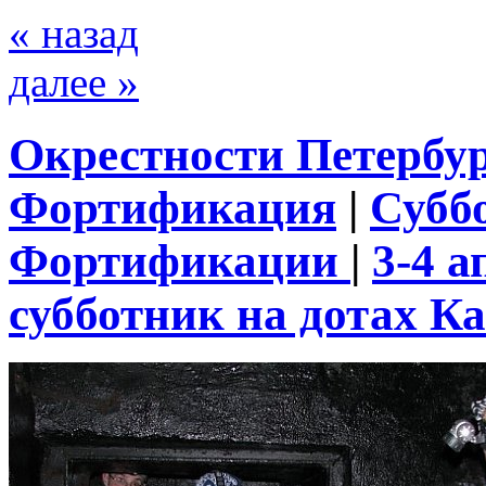
« назад
далее »
Окрестности Петербу
Фортификация
|
Субб
Фортификации
|
3-4 
субботник на дотах К