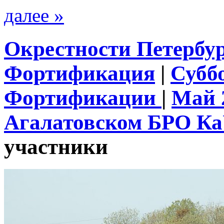
далее »
Окрестности Петербу
Фортификация
|
Субб
Фортификации
|
Май 
Агалатовском БРО К
участники