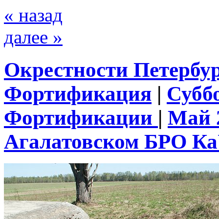
« назад
далее »
Окрестности Петербу
Фортификация
|
Субб
Фортификации
|
Май 
Агалатовском БРО К