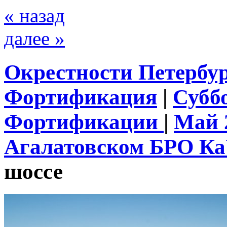
« назад
далее »
Окрестности Петербу
Фортификация
|
Субб
Фортификации
|
Май 
Агалатовском БРО К
шоссе