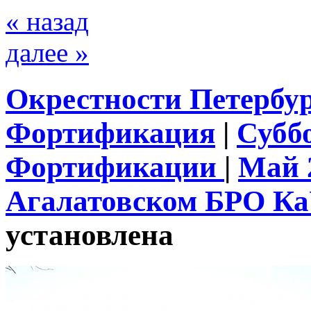
« назад
далее »
Окрестности Петербу
Фортификация
|
Субб
Фортификации
|
Май 
Агалатовском БРО К
установлена