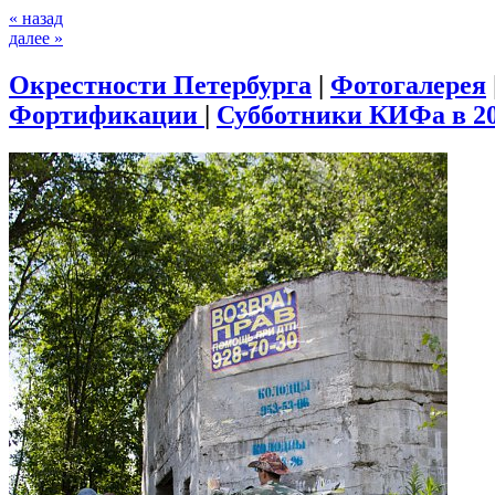
« назад
далее »
Окрестности Петербурга
|
Фотогалерея
Фортификации
|
Субботники КИФа в 20