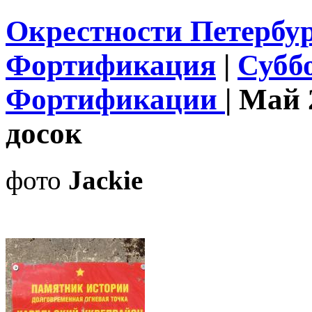
Окрестности Петербу
Фортификация
|
Субб
Фортификации
|
Май 
досок
фото
Jackie