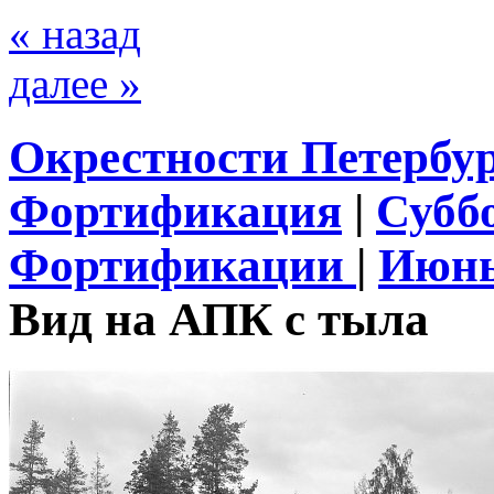
« назад
далее »
Окрестности Петербу
Фортификация
|
Субб
Фортификации
|
Июнь
Вид на АПК с тыла