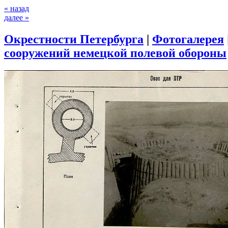
« назад
далее »
Окрестности Петербурга
|
Фотогалерея
сооружений немецкой полевой обороны