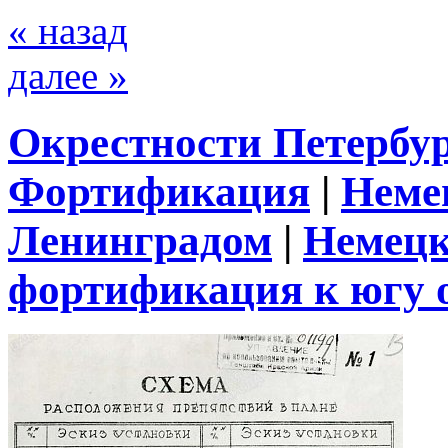
« назад
далее »
Окрестности Петербу
Фортификация
|
Неме
Ленинградом
|
Немецк
фортификация к югу 