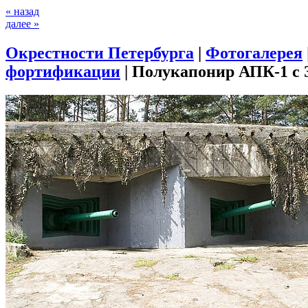
« назад
далее »
Окрестности Петербурга
|
Фотогалерея
фортификации
|
Полукапонир АПК-1 с