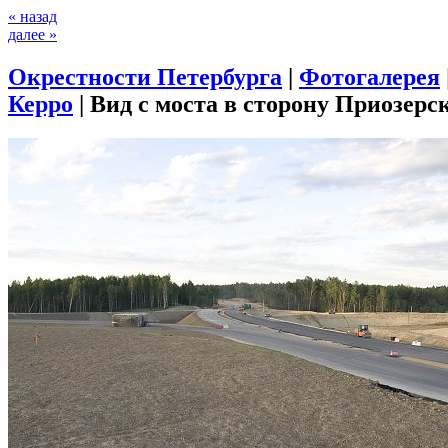
« назад
далее »
Окрестности Петербурга
|
Фотогалерея
Керро
|
Вид с моста в сторону Приозерс