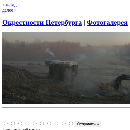
« назад
далее »
Окрестности Петербурга
|
Фотогалерея
Пока нет рейтинга