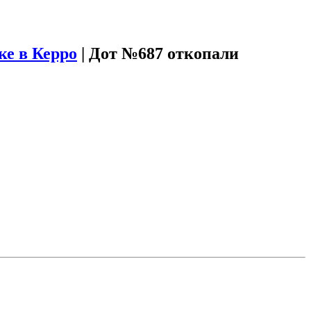
ке в Керро
|
Дот №687 откопали