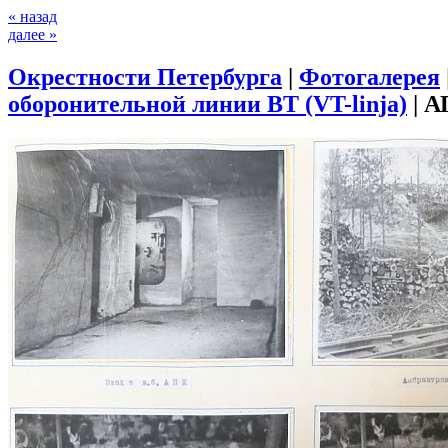
« назад
далее »
Окрестности Петербурга
|
Фотогалерея
оборонительной линии ВТ (VT-linja)
|
А