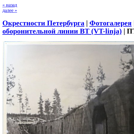
« назад
далее »
Окрестности Петербурга
|
Фотогалерея
оборонительной линии ВТ (VT-linja)
|
ПТ