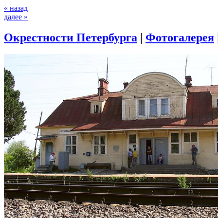
« назад
далее »
Окрестности Петербурга
|
Фотогалерея