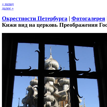
« назад
далее »
Окрестности Петербурга
|
Фотогалерея
Кижи вид на церковь Преображения Го