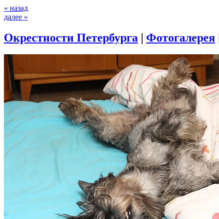
« назад
далее »
Окрестности Петербурга
|
Фотогалерея