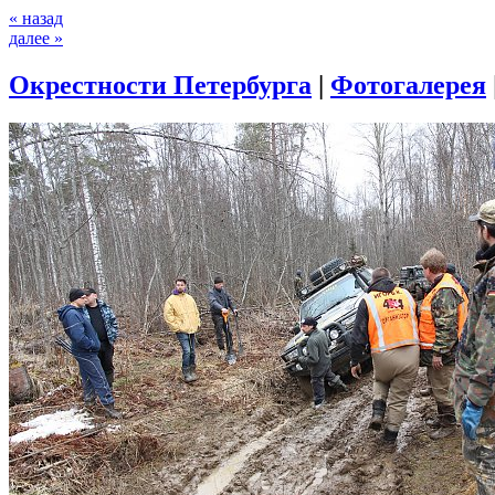
« назад
далее »
Окрестности Петербурга
|
Фотогалерея