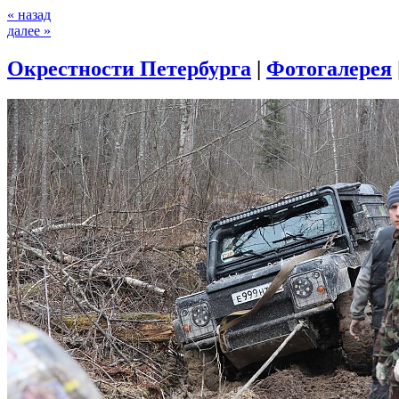
« назад
далее »
Окрестности Петербурга
|
Фотогалерея