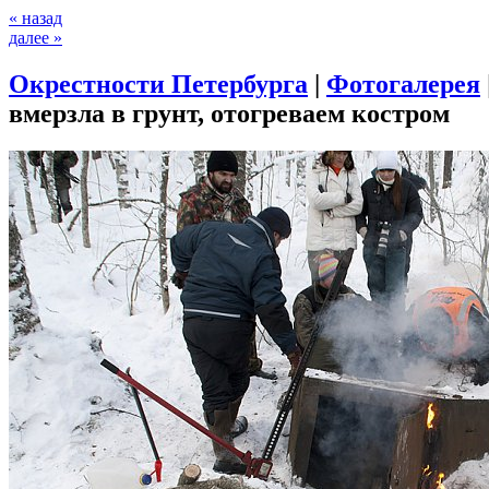
« назад
далее »
Окрестности Петербурга
|
Фотогалерея
вмерзла в грунт, отогреваем костром