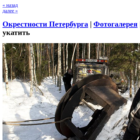
« назад
далее »
Окрестности Петербурга
|
Фотогалерея
укатить