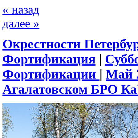
« назад
далее »
Окрестности Петербу
Фортификация
|
Субб
Фортификации
|
Май 
Агалатовском БРО К