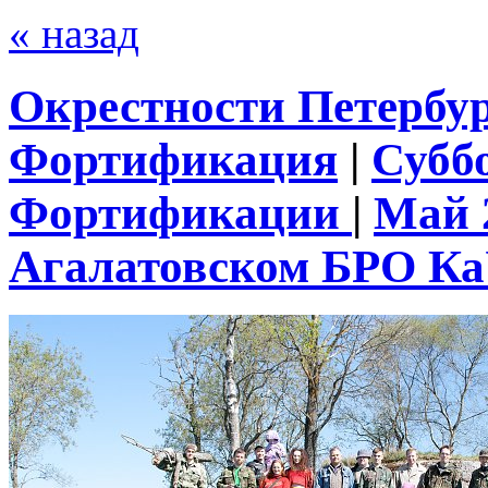
« назад
Окрестности Петербу
Фортификация
|
Субб
Фортификации
|
Май 
Агалатовском БРО К