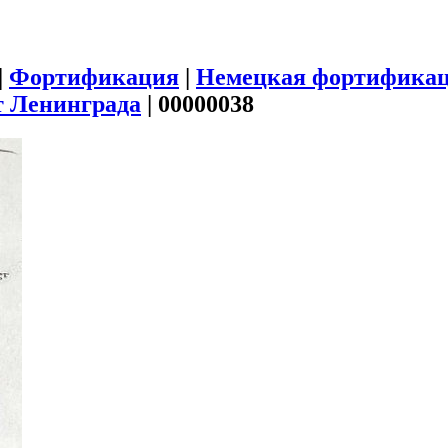
|
Фортификация
|
Немецкая фортификац
т Ленинграда
|
00000038