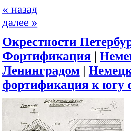
« назад
далее »
Окрестности Петербу
Фортификация
|
Неме
Ленинградом
|
Немецк
фортификация к югу 