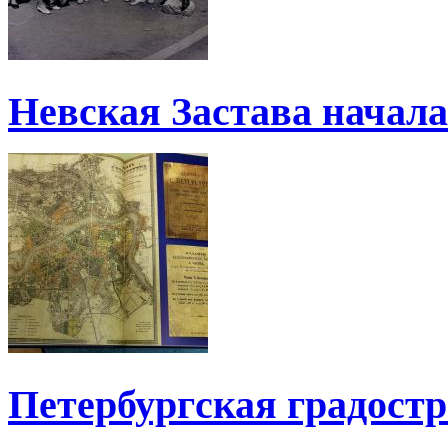
Невская Застава начала
Петербургская градост