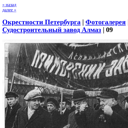
« назад
далее »
Окрестности Петербурга
|
Фотогалерея
Судостроительный завод Алмаз
|
09