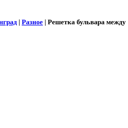
инград
|
Разное
|
Решетка бульвара между