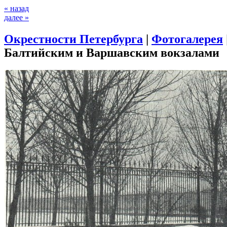
« назад
далее »
Окрестности Петербурга
|
Фотогалерея
Балтийским и Варшавским вокзалами