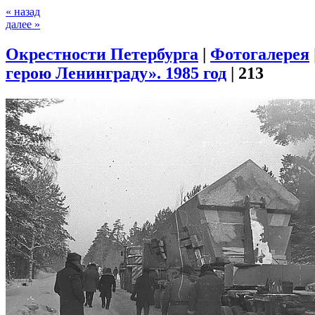
« назад
далее »
Окрестности Петербурга
|
Фотогалерея
герою Ленинграду». 1985 год
|
213