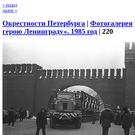
« назад
далее »
Окрестности Петербурга
|
Фотогалерея
герою Ленинграду». 1985 год
|
220