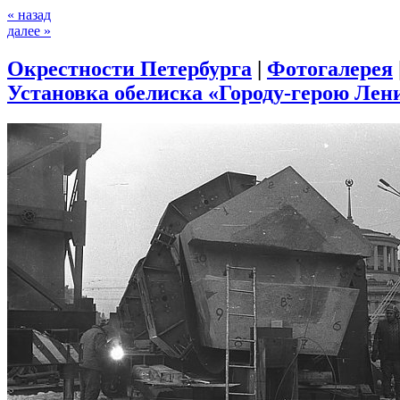
« назад
далее »
Окрестности Петербурга
|
Фотогалерея
Установка обелиска «Городу-герою Лени