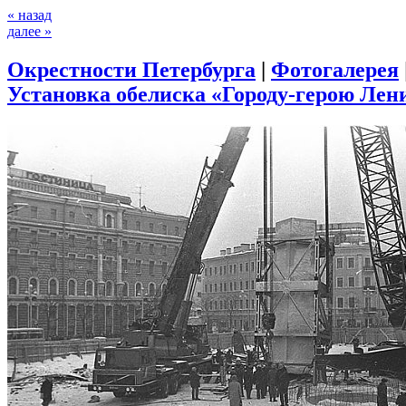
« назад
далее »
Окрестности Петербурга
|
Фотогалерея
Установка обелиска «Городу-герою Лени