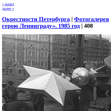
« назад
далее »
Окрестности Петербурга
|
Фотогалерея
герою Ленинграду». 1985 год
|
408