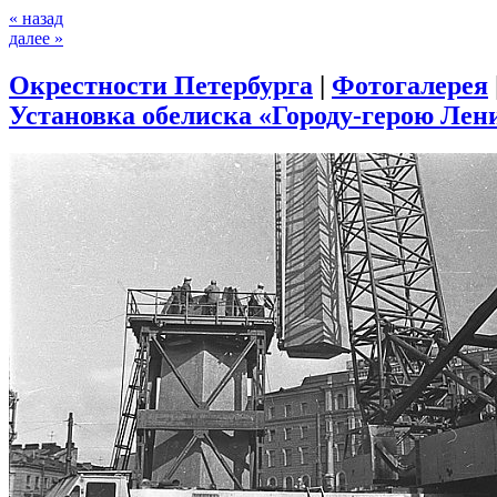
« назад
далее »
Окрестности Петербурга
|
Фотогалерея
Установка обелиска «Городу-герою Лени