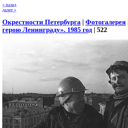
« назад
далее »
Окрестности Петербурга
|
Фотогалерея
герою Ленинграду». 1985 год
|
522