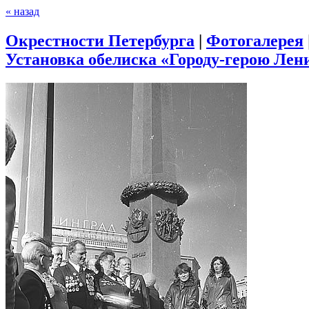
« назад
Окрестности Петербурга
|
Фотогалерея
Установка обелиска «Городу-герою Лени