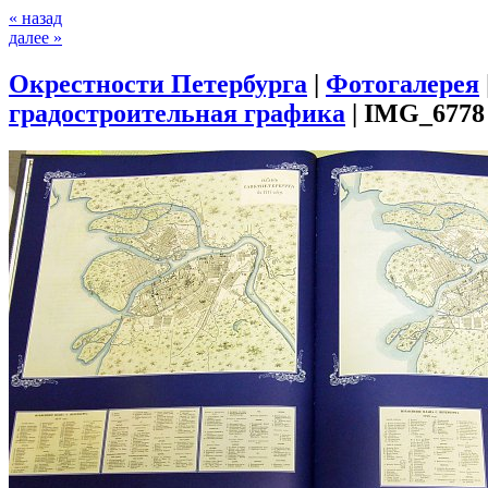
« назад
далее »
Окрестности Петербурга
|
Фотогалерея
градостроительная графика
|
IMG_6778