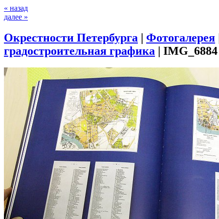
« назад
далее »
Окрестности Петербурга
|
Фотогалерея
градостроительная графика
|
IMG_6884