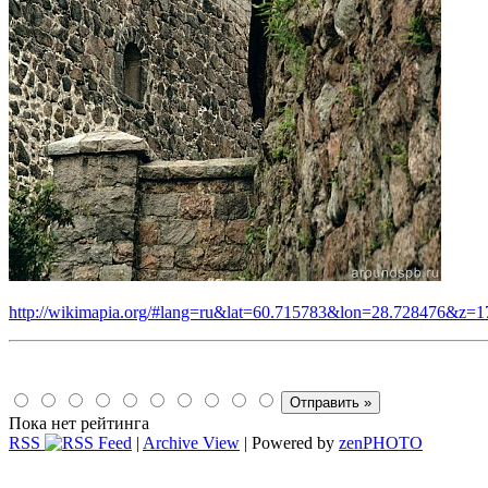
http://wikimapia.org/#lang=ru&lat=60.715783&lon=28.728476&z
Пока нет рейтинга
RSS
|
Archive View
| Powered by
zen
PHOTO