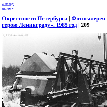
« назад
далее »
Окрестности Петербурга
|
Фотогалерея
герою Ленинграду». 1985 год
|
209