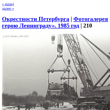
« назад
далее »
Окрестности Петербурга
|
Фотогалерея
герою Ленинграду». 1985 год
|
210